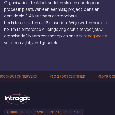
Organisaties die AI behandelen als een doorlopend
proces in plaats van een eenmalig project, behalen
gemiddeld 2,4 keer meer aantoonbare
bedrijfsresultaten na 18 maanden. Wil je weten hoe een
no-limits enterprise AI-omgeving eruit ziet voor jouw
organisatie? Neem contact op via onze
contactpagina
voor een vrijblijvend gesprek.
00% DUTCH SERVERS
ISO 27001 CERTIFIED
GDPR COM
ENSCHEDE, NL
AMSTERDAM, NL
ISO 27001