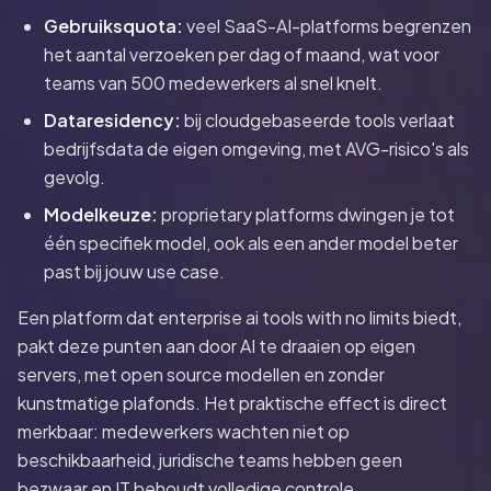
Gebruiksquota:
veel SaaS-AI-platforms begrenzen
het aantal verzoeken per dag of maand, wat voor
teams van 500 medewerkers al snel knelt.
Dataresidency:
bij cloudgebaseerde tools verlaat
bedrijfsdata de eigen omgeving, met AVG-risico's als
gevolg.
Modelkeuze:
proprietary platforms dwingen je tot
één specifiek model, ook als een ander model beter
past bij jouw use case.
Een platform dat enterprise ai tools with no limits biedt,
pakt deze punten aan door AI te draaien op eigen
servers, met open source modellen en zonder
kunstmatige plafonds. Het praktische effect is direct
merkbaar: medewerkers wachten niet op
beschikbaarheid, juridische teams hebben geen
bezwaar en IT behoudt volledige controle.