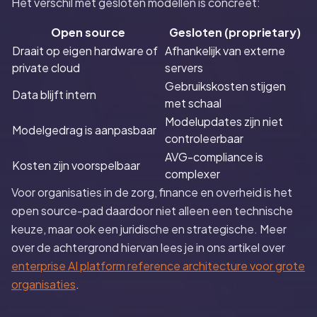
Het verschil met gesloten modellen is concreet:
Open source
Gesloten (proprietary)
Draait op eigen hardware of
Afhankelijk van externe
private cloud
servers
Gebruikskosten stijgen
Data blijft intern
met schaal
Modelupdates zijn niet
Modelgedrag is aanpasbaar
controleerbaar
AVG-compliance is
Kosten zijn voorspelbaar
complexer
Voor organisaties in de zorg, finance en overheid is het
open source-pad daardoor niet alleen een technische
keuze, maar ook een juridische en strategische. Meer
over de achtergrond hiervan lees je in ons artikel over
enterprise AI platform reference architecture voor grote
organisaties
.