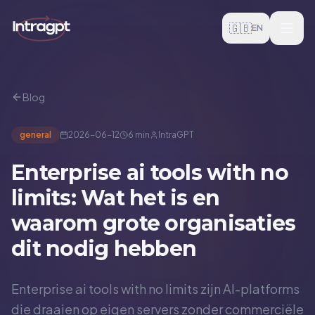
Skip to content
🇬🇧
EN
Blog
general
2026-06-12
6 min
IntraGPT
Enterprise ai tools with no
limits: Wat het is en
waarom grote organisaties
dit nodig hebben
Enterprise ai tools with no limits zijn AI-platforms
die draaien op eigen servers zonder commerciële