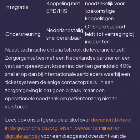
Koppeling met
noodzakelijk voor
Integratie
EPD/HIS
toekomstige
koppelingen
Offshore support
Nederlandstalig,
Ondersteuning
leidt tot vertraging bij
snel bereikbaar
incidenten
Naast technische criteria telt ook de leverancier zelf.
Zorgorganisaties met een Nederlandse partner en een
vast aanspreekpunt lossen incidenten gemiddeld 40%
sneller op dan bij internationale aanbieders waarbij een
ticketsysteem de enige contactoptie is. In een
zorgomgeving is dat geen bijzaak, maar een
operationele noodzaak om patiëntenzorg niet te
verstoren.
Lees ook ons uitgebreide artikel over
documentbeheer
in de gezondheidszorg: eisen, bewaartermijnen en
digitale aanpak
voor een diepgaand overzicht van de