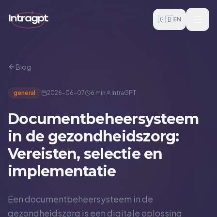
Skip to content
🇬🇧
EN
Blog
general
2026-06-07
6 min
IntraGPT
Documentbeheersysteem
in de gezondheidszorg:
Vereisten, selectie en
implementatie
Een documentbeheersysteem in de
gezondheidszorg is een digitale oplossing