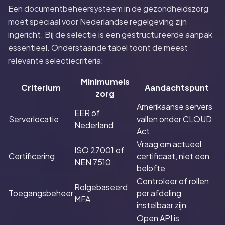
Een documentbeheersysteem in de gezondheidszorg
moet speciaal voor Nederlandse regelgeving zijn
ingericht. Bij de selectie is een gestructureerde aanpak
essentieel. Onderstaande tabel toont de meest
relevante selectiecriteria:
Minimumeis
Criterium
Aandachtspunt
zorg
Amerikaanse servers
EER of
Serverlocatie
vallen onder CLOUD
Nederland
Act
Vraag om actueel
ISO 27001 of
Certificering
certificaat, niet een
NEN 7510
belofte
Controleer of rollen
Rolgebaseerd,
Toegangsbeheer
per afdeling
MFA
instelbaar zijn
Open API is