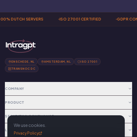
00% DUTCH SERVERS
ISO 27001 CERTIFIED
GDPR COM
ENSCHEDE, NL
AMSTERDAM, NL
ISO 27001
TRANSNOC DC
COMPANY
PRODUCT
SECURITY & COMPLIANCE
We use cookies.
LEGAL
Privacy Policy