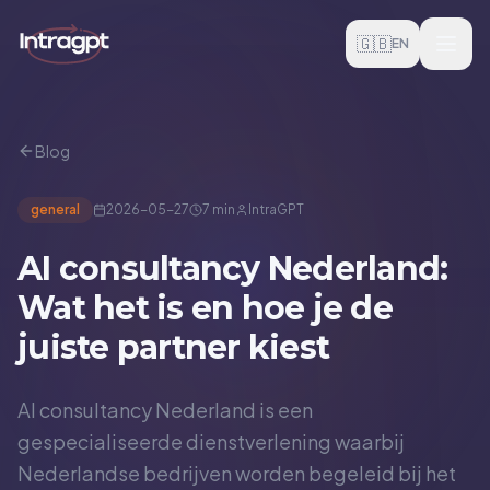
Skip to content
🇬🇧
EN
Blog
general
2026-05-27
7 min
IntraGPT
AI consultancy Nederland:
Wat het is en hoe je de
juiste partner kiest
AI consultancy Nederland is een
gespecialiseerde dienstverlening waarbij
Nederlandse bedrijven worden begeleid bij het