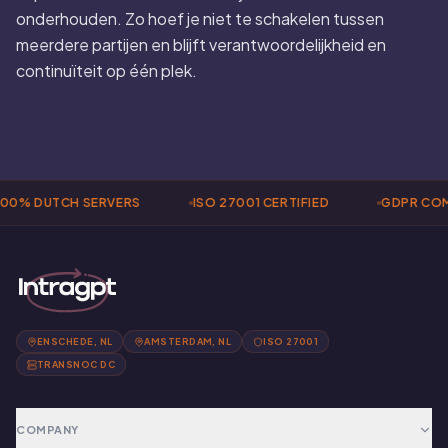
onderhouden. Zo hoef je niet te schakelen tussen
meerdere partijen en blijft verantwoordelijkheid en
continuïteit op één plek.
00% DUTCH SERVERS
ISO 27001 CERTIFIED
GDPR COM
ENSCHEDE, NL
AMSTERDAM, NL
ISO 27001
TRANSNOC DC
COMPANY