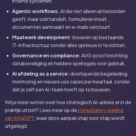
interne systemen.
Agentic workflows:
AI die niet alleen antwoorden
geeft, maar ook handelt, formulieren invult,
documenten aanmaakt en e-mails verstuurt.
Maatwerk development:
bouwen op bestaande
IT-infrastructuur zonder alles opnieuw in te richten.
Governance en compliance:
AVG-proof inrichting,
databeveiliging en heldere spelregels voor gebruik.
AI afdeling as a service:
doorlopende begeleiding,
monitoring en nieuwe use cases per kwartaal, zonder
dat je zelf een AI-team hoeft op te bouwen.
Wil je meer weten over hoe strategisch AI-advies er in de
praktijk uitziet? Lees meer op de
consultancy-pagina
van IntraGPT
, waar deze aanpak stap voor stap wordt
uitgelegd.