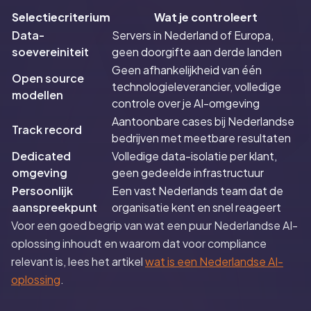
Selectiecriterium
Wat je controleert
Data-
Servers in Nederland of Europa,
soevereiniteit
geen doorgifte aan derde landen
Geen afhankelijkheid van één
Open source
technologieleverancier, volledige
modellen
controle over je AI-omgeving
Aantoonbare cases bij Nederlandse
Track record
bedrijven met meetbare resultaten
Dedicated
Volledige data-isolatie per klant,
omgeving
geen gedeelde infrastructuur
Persoonlijk
Een vast Nederlands team dat de
aanspreekpunt
organisatie kent en snel reageert
Voor een goed begrip van wat een puur Nederlandse AI-
oplossing inhoudt en waarom dat voor compliance
relevant is, lees het artikel
wat is een Nederlandse AI-
oplossing
.