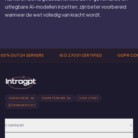
uitlegbare AI-modellen inzetten, zijn beter voorbereid
wanneer de wet volledig van kracht wordt.
00% DUTCH SERVERS
ISO 27001 CERTIFIED
GDPR COM
ENSCHEDE, NL
AMSTERDAM, NL
ISO 27001
TRANSNOC DC
COMPANY