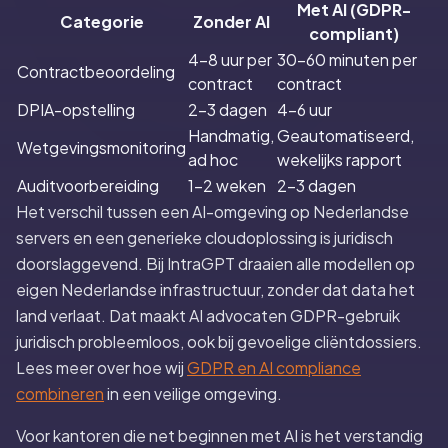
Met AI (GDPR-
Categorie
Zonder AI
compliant)
4-8 uur per
30-60 minuten per
Contractbeoordeling
contract
contract
DPIA-opstelling
2-3 dagen
4-6 uur
Handmatig,
Geautomatiseerd,
Wetgevingsmonitoring
ad hoc
wekelijks rapport
Auditvoorbereiding
1-2 weken
2-3 dagen
Het verschil tussen een AI-omgeving op Nederlandse
servers en een generieke cloudoplossing is juridisch
doorslaggevend. Bij IntraGPT draaien alle modellen op
eigen Nederlandse infrastructuur, zonder dat data het
land verlaat. Dat maakt AI advocaten GDPR-gebruik
juridisch probleemloos, ook bij gevoelige cliëntdossiers.
Lees meer over hoe wij
GDPR en AI compliance
combineren
in een veilige omgeving.
Voor kantoren die net beginnen met AI is het verstandig